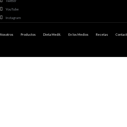
Twitter
YouTube
Instagram
Nosotros
Productos
Dieta Medit.
En los Medios
Recetas
Contact