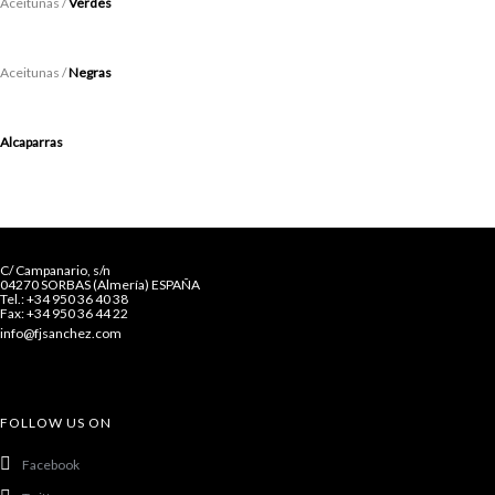
Aceitunas /
Verdes
Aceitunas /
Negras
Alcaparras
C/ Campanario, s/n
04270 SORBAS (Almería) ESPAÑA
Tel.: +34 950 36 40 38
Fax: +34 950 36 44 22
info@fjsanchez.com
FOLLOW US ON
Facebook