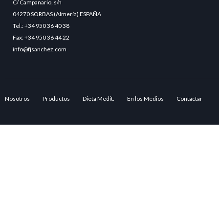
C/ Campanario, s/n
04270 SORBAS (Almería) ESPAÑA
Tel.: +34 950 36 40 38
Fax: +34 950 36 44 22
info@fjsanchez.com
Nosotros
Productos
Dieta Medit.
En los Medios
Contactar