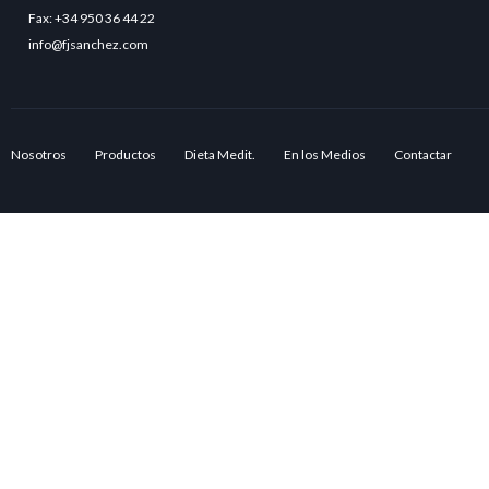
Fax: +34 950 36 44 22
info@fjsanchez.com
Nosotros
Productos
Dieta Medit.
En los Medios
Contactar