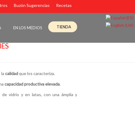
tros
Buzón Sugerencias
Recetas
TIENDA
A
EN LOS MEDIOS
NES
 la
calidad
que los caracteriza.
una
capacidad productiva elevada
.
 de vidrio y en latas, con una ámplia y