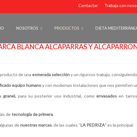
Contactar
Trabaja con noso
IO
NOSOTROS
PRODUCTOS
DIETA MEDITERRÁNE
RCA BLANCA ALCAPARRAS Y ALCAPARRO
producto de una
esmerada selección
y un riguroso trabajo, consiguiendo
ificado equipo humano
y con modernas instalaciones que nos permiten 
 a
granel,
para su posterior uso industrial, como
envasados
en tarros
das de
tecnología de
primera
.
 algunas de
nuestras marcas
, de las cuales “
LA PEDRIZA
" es la principal.