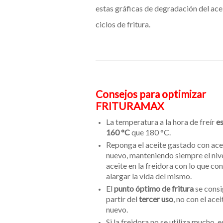
estas gráficas de degradación del ace
ciclos de fritura.
Consejos para optimizar
FRITURAMAX
La temperatura a la hora de freír
e
160 °C
que 180 °C.
Reponga el aceite gastado con ace
nuevo, manteniendo siempre el niv
aceite en la freidora con lo que co
alargar la vida del mismo.
El
punto óptimo de fritura
se consi
partir del
tercer uso
, no con el acei
nuevo.
Si la freidora no se utiliza mucho, e