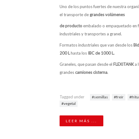
Uno de los puntos fuertes de nuestra organ
el transporte de
grandes volúmenes
de producto
embalado o empaquetado en 
industriales y transportes a granel.
Formatos industriales que van desde los
Bi
200 L
hasta los
IBC de 1000 L.
Graneles, que pasan desde el
FLEXITANK
a 
grandes
camiones cisterna
.
Tagged under
semillas
freír
frit
vegetal
LEER MÁS ...