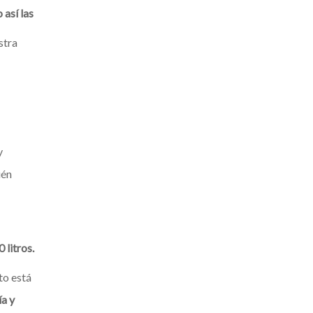
 así las
stra
y
ién
0 litros.
to está
ía y