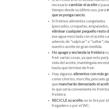
necesario
cambiar el aceite
si pas
tiempo desde su último uso, para
e
que se ponga rancio.
Si freimos alimentos congelados
(pescados, croquetas, empanados, e
eliminar cualquier pequeño resto d
ese agua mezclada con el aceite ca
además de "salpicar" o "saltar", d
nuestro aceite en gran medida.
No apage y encienda la freidora
si
freír varias cosas, ya que esto perj
vida del aceite, manténgala encen
hasta que termine de freír.
Hay algunos
alimentos con más gr
como chorizo, morcilla, pescado gr
que
mancharán demasiado el aceit
lo que sería conveniente no freirlos
freidora.
RECICLE su aceite
, no lo tire por el
fregadero o por el WC.