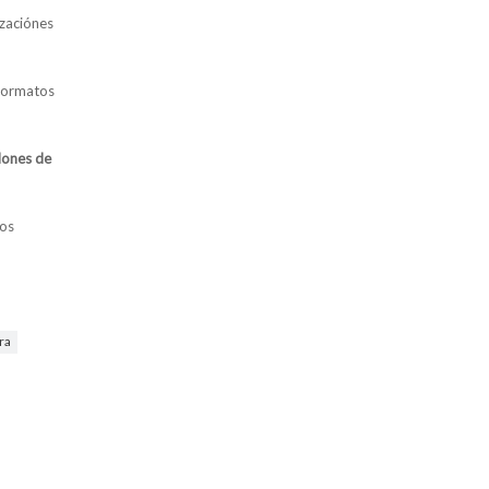
izaciónes
formatos
dones de
los
ura