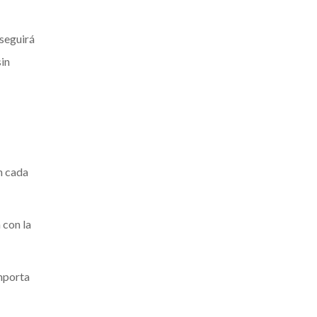
nseguirá
sin
on cada
 con la
omporta