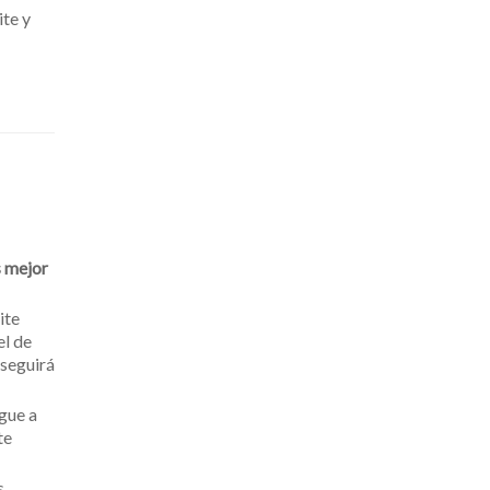
ite y
s mejor
ite
el de
nseguirá
gue a
te
s