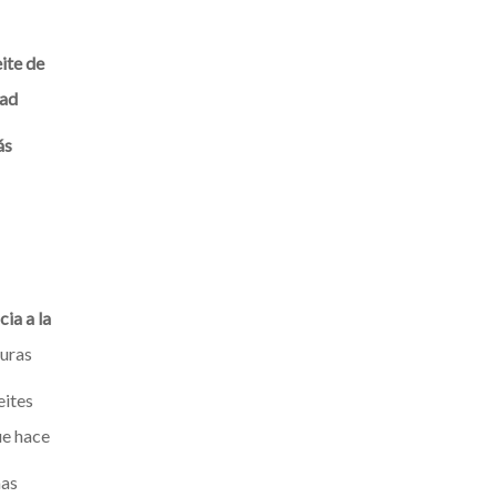
ite de
dad
ás
ia a la
turas
eites
e hace
mas