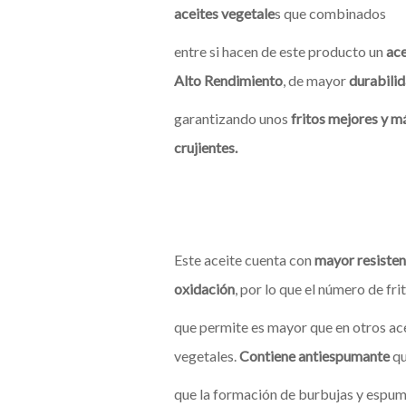
aceites vegetale
s que combinados
entre si hacen de este producto un
ace
Alto Rendimiento
, de mayor
durabili
garantizando unos
fritos mejores y m
crujientes.
Este aceite cuenta con
mayor resistenc
oxidación
, por lo que el número de fri
que permite es mayor que en otros ac
vegetales.
Contiene antiespumante
qu
que la formación de burbujas y espu