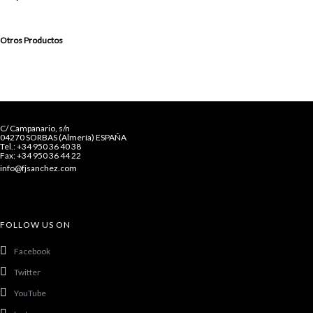
Otros Productos
C/ Campanario, s/n
04270 SORBAS (Almería) ESPAÑA
Tel.: +34 950 36 40 38
Fax: +34 950 36 44 22
info@fjsanchez.com
FOLLOW US ON
Facebook
Twitter
YouTube