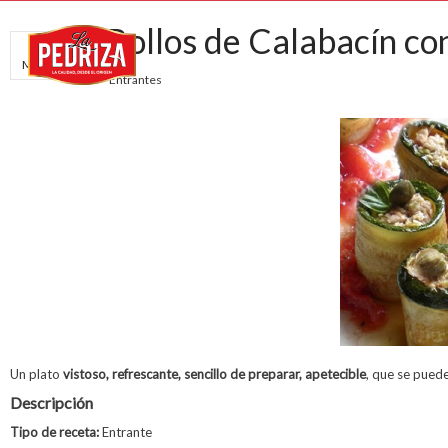
Rollos de Calabacín co
MIÉ
MAR
30
Entrantes
Un plato
vistoso, refrescante, sencillo de preparar, apetecible
, que se pued
Descripción
Tipo de receta:
Entrante