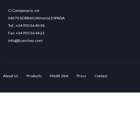
C/ Campanario, s/n
04270 SORBAS (Almería) ESPAÑA
Tel.: +34 950 36 40 38
Fax: +34 950 36 44 22
info@fjsanchez.com
About Us
Products
Medit. Diet
Press
Contact