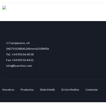
C/ Campanario, s/n
04270 SORBAS (Almería) ESPAÑA
Tel.: +34 950 36 40 38
Fax: +34 950 36 44 22
info@fjsanchez.com
Nosotros
Productos
Dieta Medit.
En los Medios
Contactar