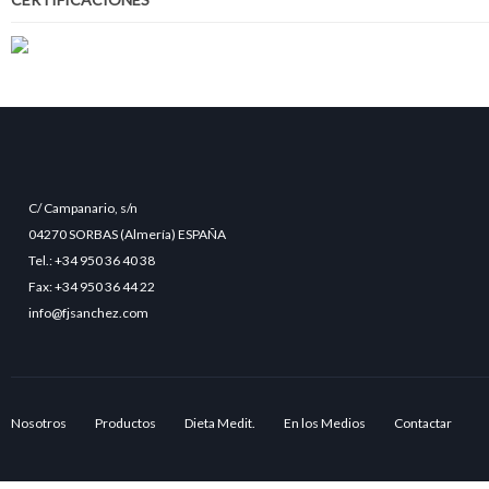
C/ Campanario, s/n
04270 SORBAS (Almería) ESPAÑA
Tel.: +34 950 36 40 38
Fax: +34 950 36 44 22
info@fjsanchez.com
Nosotros
Productos
Dieta Medit.
En los Medios
Contactar