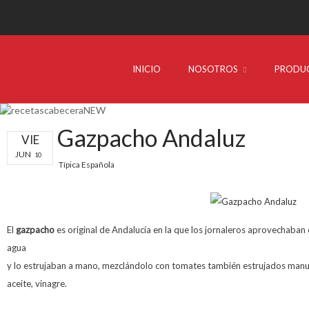
INICIO
NOSOTROS
PRODU
Gazpacho Andaluz
VIE
JUN
10
Típica Española
El
gazpacho
es original de Andalucía en la que los jornaleros aprovechaban 
agua
y lo estrujaban a mano, mezclándolo con tomates también estrujados manu
aceite, vinagre
.