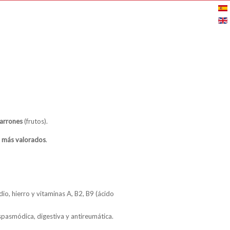
arrones
(frutos).
s más valorados
.
dio, hierro y vitaminas A, B2, B9 (ácido
spasmódica, digestiva y antireumática.