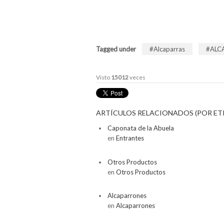
Tagged under
Alcaparras
ALC
Visto
15012
veces
ARTÍCULOS RELACIONADOS (POR ET
Caponata de la Abuela
en
Entrantes
Otros Productos
en
Otros Productos
Alcaparrones
en
Alcaparrones