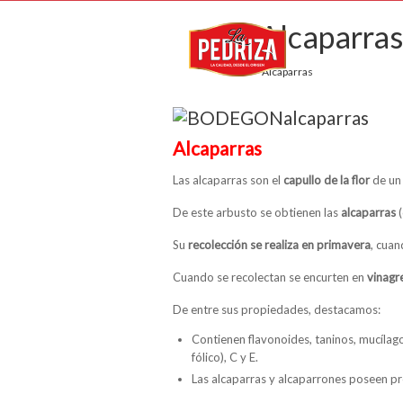
Alcaparras
Alcaparras
Alcaparras
Las alcaparras son el
capullo de la flor
de un
De este arbusto se obtienen las
alcaparras
(
Su
recolección se realiza en primavera
, cuan
Cuando se recolectan se encurten en
vinagre
De entre sus propiedades, destacamos:
Contienen flavonoides, taninos, mucílagos,
fólico), C y E.
Las alcaparras y alcaparrones poseen pr