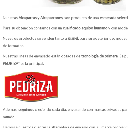
Nuestras
Alcaparras y Alcaparrones,
son producto de una
esmerada selecc
Para su obtención contamos con un
cualificado equipo humano
y con moder
Nuestros productos se venden tanto a
granel,
para su posterior uso indust
de formatos.
Nuestras líneas de envasado están dotadas de
tecnología de
primera
. Se p
PEDRIZA
" es la principal.
Además, seguimos creciendo cada día, envasando con marcas privadas pa
mundo.
Damos a nuestros clientes la alternativa de envasar con su marca propia y