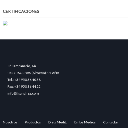
CERTIFICACIONES
C/ Campanario, s/n
04270 SORBAS (Almería) ESPAÑA
Tel.: +34 950 36 40 38
Fax: +34 950 36 44 22
info@fjsanchez.com
Nosotros
Productos
Dieta Medit.
En los Medios
Contactar