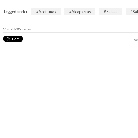
Tagged under
Aceitunas
Alcaparras
Salsas
Sa
Visto
8295
veces
Va