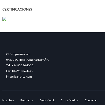
CERTIFICACIONES
C/ Campanario, s/n
04270 SORBAS (Almería) ESPAÑA
Tel.: +34 950 36 40 38
Fax: +34 950 36 44 22
info@fjsanchez.com
Nosotros
Productos
Dieta Medit.
En los Medios
Contactar