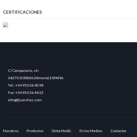
CERTIFICACIONES
C/ Campanario, s/n
04270 SORBAS (Almería) ESPAÑA
Tel.: +34 950 36 40 38
Fax: +34 950 36 44 22
info@fjsanchez.com
Nosotros
Productos
Dieta Medit.
En los Medios
Contactar