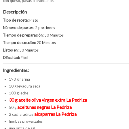
con queso, pasas o arándanos.
Descripción
Tipo de receta:
Plato
Número de partes:
2 porciones
Tiempo de preparación:
30 Minutos
Tiempo de cocción:
20 Minutos
Listos en:
50 Minutos
Dificultad:
Fácil
Ingredientes:
190 g harina
10 g levadura seca
100 g leche
30 g aceite oliva virgen extra La Pedriza
aceitunas negras La Pedriza
50 g
alcaparras La Pedriza
2 cucharaditas
hierbas provenzales
una pizca de sal