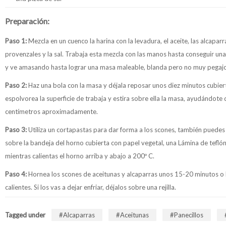
Preparación:
Paso 1:
Mezcla en un cuenco la harina con la levadura, el aceite, las alcaparr
provenzales y la sal. Trabaja esta mezcla con las manos hasta conseguir un
y ve amasando hasta lograr una masa maleable, blanda pero no muy pegaj
Paso 2:
Haz una bola con la masa y déjala reposar unos diez minutos cubiert
espolvorea la superficie de trabaja y estira sobre ella la masa, ayudándote
centímetros aproximadamente.
Paso 3:
Utiliza un cortapastas para dar forma a los scones, también puedes 
sobre la bandeja del horno cubierta con papel vegetal, una Lámina de tefló
mientras calientas el horno arriba y abajo a 200º C.
Paso 4:
Hornea los scones de aceitunas y alcaparras unos 15-20 minutos o 
calientes. Si los vas a dejar enfriar, déjalos sobre una rejilla.
Tagged under
Alcaparras
Aceitunas
Panecillos