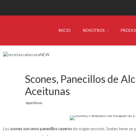
INICIO
NOSOTROS
PRODU
Scones, Panecillos de Al
Aceitunas
Aperitivos
Los
scones son unos panecillos caseros
de origen escocés. Suelen tener un 