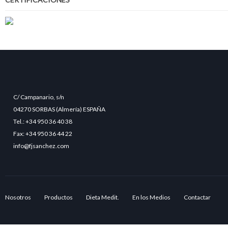
C/ Campanario, s/n
04270 SORBAS (Almería) ESPAÑA
Tel.: +34 950 36 40 38
Fax: +34 950 36 44 22
info@fjsanchez.com
Nosotros
Productos
Dieta Medit.
En los Medios
Contactar